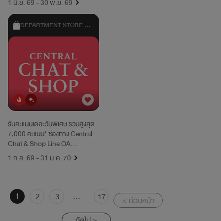
1 มิ.ย. 69 - 30 พ.ย. 69
DEPARTMENT STORE & 
SHOPPING
ยอดนิยม
มาใหม่
รับคะแนนเดอะวันพิเศษ รวมสูงสุด
7,000 คะแนน* ช่องทาง Central
Chat & Shop Line OA
(@Centralofficial), LINE OA
1 ก.ค. 69 - 31 ม.ค. 70
ของสาขาเซ็นทรัล และ Facebook
ทุกสาขาของเซ็นทรัล
1
...
2
3
17
< ก่อนหน้า
ถัดไป >