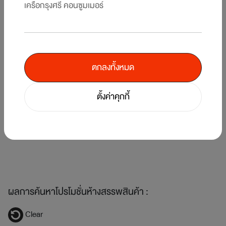
เครือกรุงศรี คอนซูมเมอร์
ตกลงทั้งหมด
6
/
7
ตั้งค่าคุกกี้
แบ่งจ่าย 0% นาน 10 เดือน* ที่ แผนก Beauty ห้างสรรพสินค้าโรบินสัน (รวม
KIS) สาขาที่ร่วมรายการ
1 ม.ค. 69 - 31 ธ.ค. 69
ผลการค้นหาโปรโมชั่นห้างสรรพสินค้า :
Clear