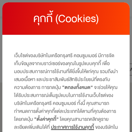
คุกกี้ (Cookies)
หน้าหลัก
Lifestyle Content
MONEY TIPS
Lifestyle Content : Money Tips
รวม Stories ที่สายช้อป กิน เที่ยว
เว็บไซต์ของบริษัทในเครือกรุงศรี คอนซูมเมอร์ มีการจัด
เก็บข้อมูลจากเบราว์เซอร์ของคุณในรูปแบบคุกกี้ เพื่อ
ALL
LIFESTYLE
SHOPPING
EAT-TR
มอบประสบการณ์การใช้งานที่ดียิ่งขึ้นให้แก่คุณ รวมถึงนำ
เสนอเนื้อหา และประชาสัมพันธ์สิทธิประโยชน์ที่ตรงกับ
ความต้องการ การกดปุ่ม
“ตกลงทั้งหมด”
จะช่วยให้คุณ
ได้รับประสบการณ์เต็มรูปแบบในการใช้งานเว็บไซต์ของ
บริษัทในเครือกรุงศรี คอนซูมเมอร์ ทั้งนี้ คุณสามารถ
กำหนดการตั้งค่าคุกกี้แต่ละประเภทได้ตามที่คุณต้องการ
โดยกดปุ่ม
“ตั้งค่าคุกกี้”
โดยคุณสามารถคลิกดูราย
ละเอียดเพิ่มเติมได้ที่
ประกาศการใช้งานคุกกี้
ของบริษัทใน