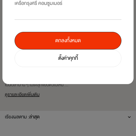
เครือกรุงศรี คอนซูมเมอร์
ตกลงทั้งหมด
LIFESTYLE
03/25/2026
ตั้งค่าคุกกี้
3 ท่านอน ใช้หมอนหนุน ลดอาการปวดหลัง
ลี่เห็นเพื่อน ๆ ชาวออฟฟิศที่ทำงานอยู่บ้านบ่นปวดเมื่อยตัว ปวดต้นคอ หรือที่เรา
เรียกกันว่า ออฟฟิศซินโดรม นั่นก็เป็นเพราะว่า เรานั่งทำงานหน้าคอมในท่าเดิม
เป็นเวลานาน ๆ ไม่ได้ลุกขยับตัวไปไหน ...
ดูรายละเอียดเพิ่มเติม
เรียงผลตาม :