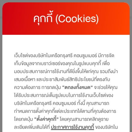
คุกกี้ (Cookies)
หน้าหลัก
สมัครบัตร
บัตรเครดิต เซ็นทรัล เดอะวัน สมัครง่าย
อนุมัติไว
เว็บไซต์ของบริษัทในเครือกรุงศรี คอนซูมเมอร์ มีการจัด
เก็บข้อมูลจากเบราว์เซอร์ของคุณในรูปแบบคุกกี้ เพื่อ
เพียงกรอกข้อมูลผ่านหน้าเว็บไซต์ หลังจากนั้นจะมีเจ้าหน้าที่ติดต่อ
มอบประสบการณ์การใช้งานที่ดียิ่งขึ้นให้แก่คุณ รวมถึงนำ
กลับเพื่ออำนวยความสะดวก หรือ สมัครได้ตัวตนเองผ่าน
เสนอเนื้อหา และประชาสัมพันธ์สิทธิประโยชน์ที่ตรงกับ
แอปพลิเคชัน UCHOOSE
ความต้องการ การกดปุ่ม
“ตกลงทั้งหมด”
จะช่วยให้คุณ
ได้รับประสบการณ์เต็มรูปแบบในการใช้งานเว็บไซต์ของ
บริษัทในเครือกรุงศรี คอนซูมเมอร์ ทั้งนี้ คุณสามารถ
กำหนดการตั้งค่าคุกกี้แต่ละประเภทได้ตามที่คุณต้องการ
โดยกดปุ่ม
“ตั้งค่าคุกกี้”
โดยคุณสามารถคลิกดูราย
ละเอียดเพิ่มเติมได้ที่
ประกาศการใช้งานคุกกี้
ของบริษัทใน