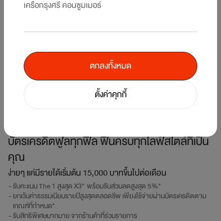
เครือกรุงศรี คอนซูมเมอร์
ตกลงทั้งหมด
Central The 1 REDZ
ตั้งค่าคุกกี้
Credit Card
บัตรเครดิตฟูลทุกฟิล ฟินครบทุกไลฟ์สไตล์ที่เป็น
คุณ
ง่ายๆ แค่มีรายได้เริ่มต้น 15,000 บาทขึ้นไปต่อเดือน
รับคะแนน The 1 สูงสุด X3* พร้อมรับส่วนลดสูงสุด 5%*
ยกเว้นค่าธรรมเนียมรายปีสูงสุดตลอดชีพ เพียงใช้จ่ายผ่านบัตรเครดิตตาม
เกณฑ์ที่กำหนด*
รับสิทธิพิเศษมากมาย จากร้านค้าที่ร่วมรายการ