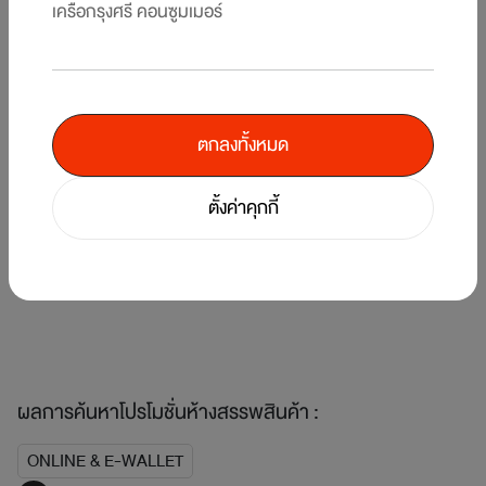
เครือกรุงศรี คอนซูมเมอร์
ตกลงทั้งหมด
5
/
7
ตั้งค่าคุกกี้
คืน
แบ
รับพอยท์แรงส์ ตั้งแต่บาทแรก 12 วันเท่านั้น! ที่ร้านค้าในเครือเซ็นทรัล รีเทล ที่
KI
ร่วมรายการ
1 
1 ส.ค. 69 - 12 ส.ค. 69
ผลการค้นหาโปรโมชั่นห้างสรรพสินค้า :
ONLINE & E-WALLET