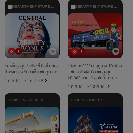
DEPARTMENT STORE & 
DEPARTMENT STORE & 
SHOPPING
SHOPPING
ยอดนิยม
มาใหม่
ยอดนิยม
มาใหม่
ลดเพิ่มสูงสุด 15%* ที่ บิวตี้ แกเลอ
แบ่งชำระ 0%* นานสูงสุด 10 เดือน
รี ห้างสรรพสินค้าเซ็นทรัลทุกสาขา
+ รับเครดิตเงินคืนรวมสูงสุด
20,000 บาท* ที่ ออโต้วัน ทุกสาขา
1 ก.ค. 69 - 31 ต.ค. 69
และออนไลน์
1 ก.ค. 69 - 31 ธ.ค. 69
TRAVEL & OVERSEA
FOOD & GROCERY