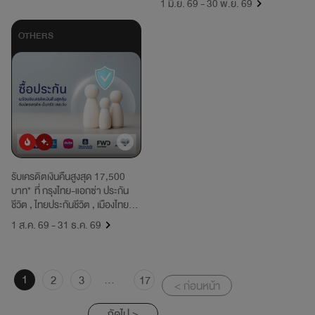
1 มิ.ย. 69 - 30 พ.ย. 69
OTHERS
ยอดนิยม
มาใหม่
รับเครดิตเงินคืนสูงสุด 17,500
บาท* ที่ กรุงไทย-แอกซ่า ประกัน
ชีวิต , ไทยประกันชีวิต , เมืองไทย
ประกันชีวิต , วิริยะประกันภัย , เอฟ
1 ส.ค. 69 - 31 ธ.ค. 69
ดับบลิวดี ประกันชีวิต , อลิอันซ์
อยุธยา ประกันชีวิต
1
...
2
3
17
< ก่อนหน้า
ถัดไป >