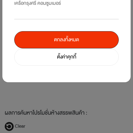
เครือกรุงศรี คอนซูมเมอร์
ตกลงทั้งหมด
5
/
7
ตั้งค่าคุกกี้
คืน
แบ
รับพอยท์แรงส์ ตั้งแต่บาทแรก 12 วันเท่านั้น! ที่ร้านค้าในเครือเซ็นทรัล รีเทล ที่
KI
ร่วมรายการ
1 
1 ส.ค. 69 - 12 ส.ค. 69
ผลการค้นหาโปรโมชั่นห้างสรรพสินค้า :
Clear