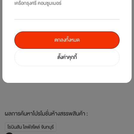
เครือกรุงศรี คอนซูมเมอร์
ตกลงทั้งหมด
6
/
7
ตั้งค่าคุกกี้
แบ่งจ่าย 0% นาน 10 เดือน* ที่ แผนก Beauty ห้างสรรพสินค้าโรบินสัน (รวม
รับ
KIS) สาขาที่ร่วมรายการ
ปร
1 ม.ค. 69 - 31 ธ.ค. 69
1 
ผลการค้นหาโปรโมชั่นห้างสรรพสินค้า :
โรบินสัน ไลฟ์สไตล์ จันทบุรี