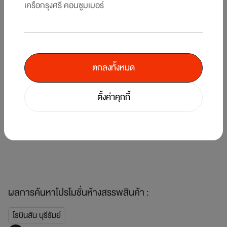
เครือกรุงศรี คอนซูมเมอร์
ตกลงทั้งหมด
5
/
7
ตั้งค่าคุกกี้
คืน
แบ
รับพอยท์แรงส์ ตั้งแต่บาทแรก 12 วันเท่านั้น! ที่ร้านค้าในเครือเซ็นทรัล รีเทล ที่
KI
ร่วมรายการ
1 
1 ส.ค. 69 - 12 ส.ค. 69
ผลการค้นหาโปรโมชั่นห้างสรรพสินค้า :
โรบินสัน บุรีรัมย์