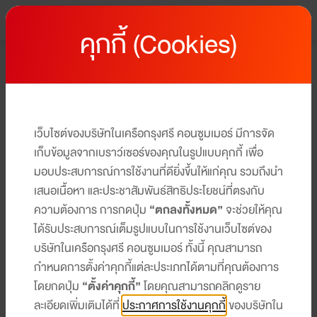
คุกกี้ (Cookies)
หน้าหลัก
โปรโมชั่นบัตรเครดิต เซ็นทรัล เดอะวัน
โปรโมชั่นบัตรเครดิต เซ็นทรัล เดอะวัน
ให้คุณได้รับสิทธิประโยชน์และโปรโมชันมากมาย ครบทุกไลฟ์สไตล์
เว็บไซต์ของบริษัทในเครือกรุงศรี คอนซูมเมอร์ มีการจัด
ได้ในบัตรเดียว​​
เก็บข้อมูลจากเบราว์เซอร์ของคุณในรูปแบบคุกกี้ เพื่อ
มอบประสบการณ์การใช้งานที่ดียิ่งขึ้นให้แก่คุณ รวมถึงนำ
เสนอเนื้อหา และประชาสัมพันธ์สิทธิประโยชน์ที่ตรงกับ
ความต้องการ การกดปุ่ม
“ตกลงทั้งหมด”
จะช่วยให้คุณ
ได้รับประสบการณ์เต็มรูปแบบในการใช้งานเว็บไซต์ของ
TRAVEL & OVERSEA
เติมไม่สะดุด คุ้มต่อเนื่อง
บริษัทในเครือกรุงศรี คอนซูมเมอร์ ทั้งนี้ คุณสามารถ
กำหนดการตั้งค่าคุกกี้แต่ละประเภทได้ตามที่คุณต้องการ
รับเครดิตเงินคืนสูงสุด 4%*
โดยกดปุ่ม
“ตั้งค่าคุกกี้”
โดยคุณสามารถคลิกดูราย
ที่ สถานีบริการพีทีที สเตชั่น
ละเอียดเพิ่มเติมได้ที่
ประกาศการใช้งานคุกกี้
ของบริษัทใน
1 มิ.ย. 69 - 31 ต.ค. 69