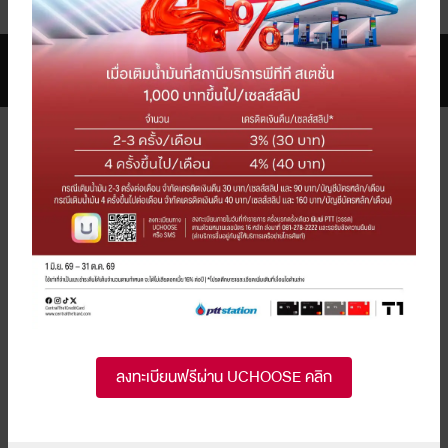
FILTER
DEPARTMENT STORE & 
DEPARTMENT STORE & 
SHOPPING
SHOPPING
ยอดนิยม
มาใหม่
ยอดนิยม
มาใหม่
รับพอยท์แรงส์ ตั้งแต่บาทแรก 12
รับคูปองและเครดิตเงินคืน รวม
วันเท่านั้น! ที่ร้านค้าในเครือเซ็นทรัล
สูงสุด 12%* ที่ห้างสรรพสินค้า
ลงทะเบียนฟรีผ่าน UCHOOSE คลิก
รีเทล ที่ร่วมรายการ
เซ็นทรัล (CENTRAL
DEPARTMENT STORE), CHAT
1 ส.ค. 69 - 12 ส.ค. 69
1 ส.ค. 69 - 31 ส.ค. 69
& SHOP