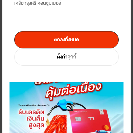
เครือกรุงศรี คอนซูมเมอร์
ตกลงทั้งหมด
5
/
7
ตั้งค่าคุกกี้
คืน
แบ
รับพอยท์แรงส์ ตั้งแต่บาทแรก 12 วันเท่านั้น! ที่ร้านค้าในเครือเซ็นทรัล รีเทล ที่
KI
ร่วมรายการ
1 
1 ส.ค. 69 - 12 ส.ค. 69
ผลการค้นหาโปรโมชั่นห้างสรรพสินค้า :
Clear