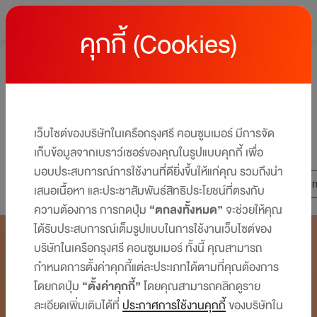
คุกกี้ (Cookies)
หน้าหลัก
LY’s Social club
LY's Social club
THE WORLD OF X4 พอยต์คูณ 4 ชีวิตก็ใช้ได้คูณ 4
เว็บไซต์ของบริษัทในเครือกรุงศรี คอนซูมเมอร์ มีการจัด
BECAUSE I HAVE CENTRAL THE 1 CREDIT CARD
เก็บข้อมูลจากเบราว์เซอร์ของคุณในรูปแบบคุกกี้ เพื่อ
มอบประสบการณ์การใช้งานที่ดียิ่งขึ้นให้แก่คุณ รวมถึงนำ
ALL STORY
Quote of the day
Hooray! It’s t
เสนอเนื้อหา และประชาสัมพันธ์สิทธิประโยชน์ที่ตรงกับ
ความต้องการ การกดปุ่ม
“ตกลงทั้งหมด”
จะช่วยให้คุณ
ได้รับประสบการณ์เต็มรูปแบบในการใช้งานเว็บไซต์ของ
บริษัทในเครือกรุงศรี คอนซูมเมอร์ ทั้งนี้ คุณสามารถ
กำหนดการตั้งค่าคุกกี้แต่ละประเภทได้ตามที่คุณต้องการ
โดยกดปุ่ม
“ตั้งค่าคุกกี้”
โดยคุณสามารถคลิกดูราย
ละเอียดเพิ่มเติมได้ที่
ประกาศการใช้งานคุกกี้
ของบริษัทใน