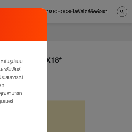
แลกคะแนน
บริการ
UCHOOSE
ไลฟ์สไตล์
ติดต่อเรา
นเดอะวันพิเศษ X18*
งคุณในรูปแบบ
ะชาสัมพันธ์
ับประสบการณ์
ารถ
คุณสามารถ
ูมเมอร์