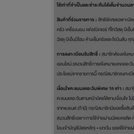
ใช้เท่าที่จำเป็นและชำระคืนได้เต็มจำนวน
สินค้าที่ร่วมรายการ :
สิทธิพิเศษเฉพาะบัตรเ
ครัว เครื่องนอน เฟอร์นิเจอร์ ที่ไทวัสดุ บีเอ
วัสดุ บีเอ็นบีโฮม ห้างเซ็นทรัลและโรบินสัน
การลงทะเบียนรับสิทธิ์ :
สมาชิกต้องแจ้งหมา
ออนไลน์ (สงวนสิทธิ์การแจ้งหมายเลขเดอะวันข
ประโยชน์จากรายการนี้ กรณีสมาชิกลงทะเบีย
เงื่อนไขคะแนนเดอะวันพิเศษ 18 เท่า :
สมาช
คะแนนเดอะวันตามหน้าบัตรได้ตามเงื่อนไข ไม่
จากแบรนด์ (ถ้ามี) กรณีสมาชิกมียอดซื้อสิน
สงวนสิทธิ์เฉพาะการใช้จ่ายผ่านบัตรเครดิต เซ
โอนเข้าบัญชีบัตรหลัก) • ยกเว้น ยอดใช้จ