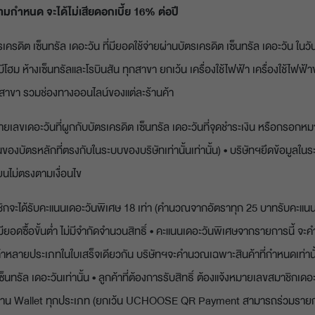
ตามกำหนด จะได้ไม่เสียดอกเบี้ย 16% ต่อปี
ครดิต เซ็นทรัล เดอะวัน ที่มียอดใช้จ่ายผ่านบัตรเครดิต เซ็นทรัล เดอะวัน ในวั
็นบีโฮม ห้างเซ็นทรัลและโรบินสัน ทุกสาขา ยกเว้น เครื่องใช้ไฟฟ้า เครื่องใช้ไฟฟ้า
 ทุกสาขา รวมช่องทางออนไลน์ของแต่ละร้านค้า
ยเลขเดอะวันที่ผูกกับบัตรเครดิต เซ็นทรัล เดอะวันที่จุดชำระเงิน หรือกรอก
องบัตรหลักที่ตรงกับในระบบของบริษัทเท่านั้นเท่านั้น) • บริษัทฯยึดข้อมูลใ
นไม่ตรงตามเงื่อนไข
ิกจะได้รับคะแนนเดอะวันพิเศษ 18 เท่า (คำนวณจากอัตราทุก 25 บาทรับคะแน
มียอดซื้อขั้นต่ำ ไม่มีจำกัดจำนวนสิทธิ์ • คะแนนเดอะวันพิเศษจากรายการนี้ 
ค้าหลายประเภทในใบเสร็จเดียวกัน บริษัทฯจะคำนวณเฉพาะสินค้าที่กำหนดเท่านั้น
็นทรัล เดอะวันเท่านั้น • ลูกค้าที่ต้องการรับสิทธิ์ ต้องแจ้งหมายเลขสมาชิกเด
่ายผ่าน Wallet ทุกประเภท (ยกเว้น UCHOOSE QR Payment สามารถร่วมรายกา